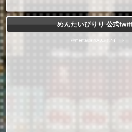
めんたいぴりり 公式twitt
@mentaipiririさんのツイート