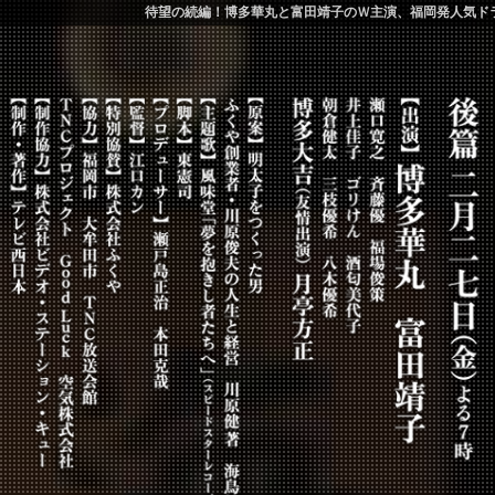
待望の続編！博多華丸と富田靖子のＷ主演、福岡発人気ド