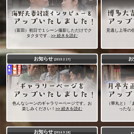
（富田）初日で１シーン撮影しただけでク
見逃し上等の役
タクタです...
>> 続きを読む
お知らせ
お
[2015.2.17]
色んなシーンのギャラリーページです。お
（華丸と）「
楽しみください！
>> 続きを読む
ったな」
お知らせ
[2014.9.18]