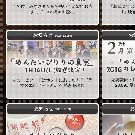
この度、みなさまからの熱いご要望にお応
「株式会社 
えして...
>> 続きを読む
り』映画
お知らせ
お
[2015.12.24]
あのエピソードはホントにあった！？ドラ
応募期間：11/
マのエピソードと...
>> 続きを読む
23:59.
お知らせ
[2015.8.13]